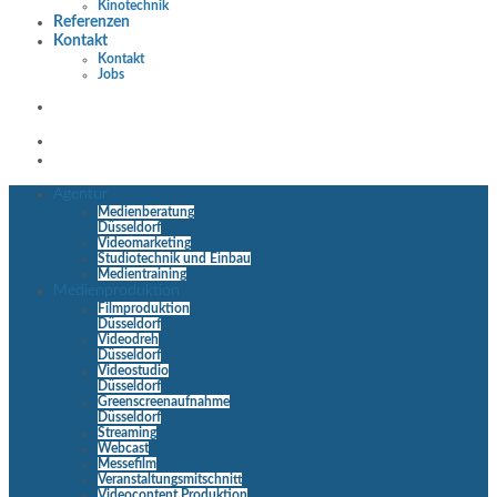
Kinotechnik
Referenzen
Kontakt
Kontakt
Jobs
Agentur
Medienberatung
Düsseldorf
Videomarketing
Studiotechnik und Einbau
Medientraining
Medienproduktion
Filmproduktion
Düsseldorf
Videodreh
Düsseldorf
Videostudio
Düsseldorf
Greenscreenaufnahme
Düsseldorf
Streaming
Webcast
Messefilm
Veranstaltungsmitschnitt
Videocontent Produktion