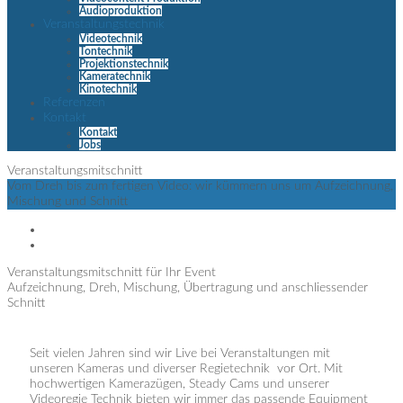
Audioproduktion
Veranstaltungstechnik
Videotechnik
Tontechnik
Projektionstechnik
Kameratechnik
Kinotechnik
Referenzen
Kontakt
Kontakt
Jobs
Veranstaltungsmitschnitt
Vom Dreh bis zum fertigen Video: wir kümmern uns um Aufzeichnung,
Mischung und Schnitt
Veranstaltungsmitschnitt für Ihr Event
Aufzeichnung, Dreh, Mischung, Übertragung und anschliessender
Schnitt
Seit vielen Jahren sind wir Live bei Veranstaltungen mit
unseren Kameras und diverser Regietechnik vor Ort. Mit
hochwertigen Kamerazügen, Steady Cams und unserer
Videoregie Technik bieten wir immer das passende Equipment