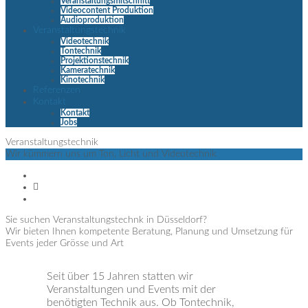
Veranstaltungsmitschnitt
Videocontent Produktion
Audioproduktion
Veranstaltungstechnik
Videotechnik
Tontechnik
Projektionstechnik
Kameratechnik
Kinotechnik
Referenzen
Kontakt
Kontakt
Jobs
Veranstaltungstechnik
Wir kümmern uns um Ton, Licht und Videotechnik
Sie suchen Veranstaltungstechnk in Düsseldorf?
Wir bieten Ihnen kompetente Beratung, Planung und Umsetzung für
Events jeder Grösse und Art
Seit über 15 Jahren statten wir
Veranstaltungen und Events mit der
benötigten Technik aus. Ob Tontechnik,