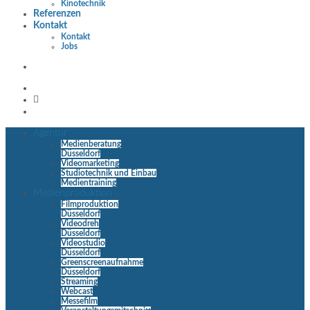
Kinotechnik
Referenzen
Kontakt
Kontakt
Jobs
Agentur
Medienberatung
Düsseldorf
Videomarketing
Studiotechnik und Einbau
Medientraining
Medienproduktion
Filmproduktion
Düsseldorf
Videodreh
Düsseldorf
Videostudio
Düsseldorf
Greenscreenaufnahme
Düsseldorf
Streaming
Webcast
Messefilm