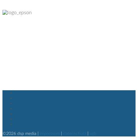
©2026 dsp media |
impressum
|
datenschutz
|
agb