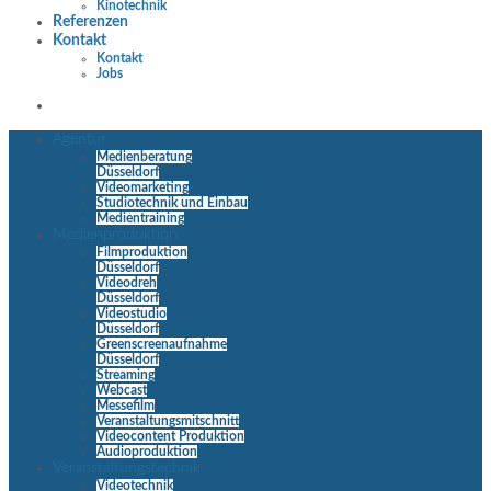
Kinotechnik
Referenzen
Kontakt
Kontakt
Jobs
Agentur
Medienberatung
Düsseldorf
Videomarketing
Studiotechnik und Einbau
Medientraining
Medienproduktion
Filmproduktion
Düsseldorf
Videodreh
Düsseldorf
Videostudio
Düsseldorf
Greenscreenaufnahme
Düsseldorf
Streaming
Webcast
Messefilm
Veranstaltungsmitschnitt
Videocontent Produktion
Audioproduktion
Veranstaltungstechnik
Videotechnik